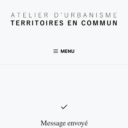
Aller
au
contenu
MENU
✓
Message envoyé