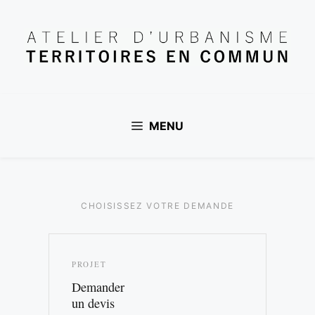
Aller
au
contenu
MENU
CHOISISSEZ VOTRE DEMANDE
Urbanisme Rennes contact — Territoires en Commun,
Pour tout projet de planification urbaine en Bret
PROJET
Demander
un devis