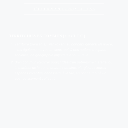
DÉCOUVRIR NOS PRESTATIONS
TERRITOIRES EN COMMUN
[alias T.E.C.]
Territoire (
penser le
) : renvoyant au concept général d’espace,
mais également avec un sens réel, à des notions d’espace
socialisé, de géographie physique et culturelle.
Bien commun (
œuvrer pour
) : Idée d’un patrimoine matériel ou
immatériel de la communauté humaine, élargie aux autres
espèces vivantes, nécessaire à la vie, au bonheur ou à un
épanouissement collectif.